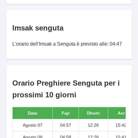
Imsak senguta
L'orario dell'Imsak a Senguta è previsto alle: 04:47
Orario Preghiere Senguta per i
prossimi 10 giorni
Data
Fajr
Dhuhr
Asr
Agosto 07
04:57
12:26
15:42
Agosto 08
04:58
12:26
15:41